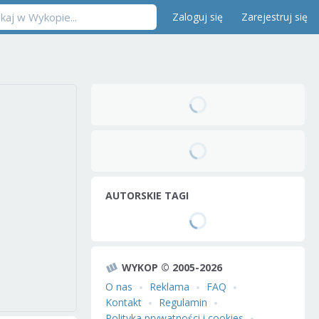
Zaloguj się
Zarejestruj się
AUTORSKIE TAGI
WYKOP © 2005-2026
O nas
Reklama
FAQ
Kontakt
Regulamin
Polityka prywatności i cookies