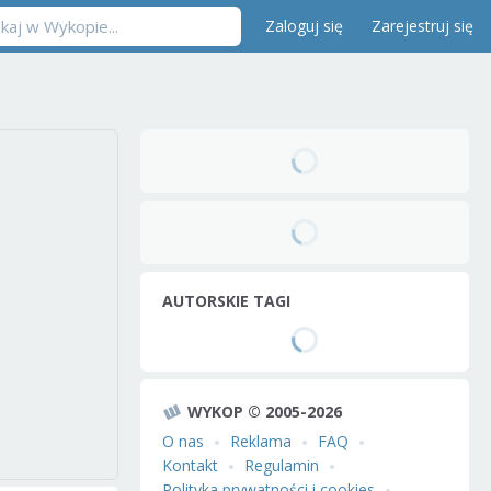
Zaloguj się
Zarejestruj się
AUTORSKIE TAGI
WYKOP © 2005-2026
O nas
Reklama
FAQ
Kontakt
Regulamin
Polityka prywatności i cookies