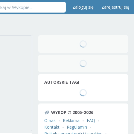
Zaloguj się
Zarejestruj się
AUTORSKIE TAGI
WYKOP © 2005-2026
O nas
Reklama
FAQ
Kontakt
Regulamin
Polityka prywatności i cookies