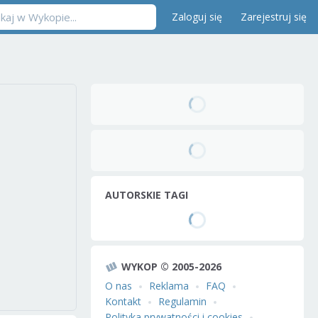
Zaloguj się
Zarejestruj się
AUTORSKIE TAGI
WYKOP © 2005-2026
O nas
Reklama
FAQ
Kontakt
Regulamin
Polityka prywatności i cookies