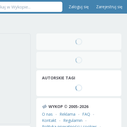
Zaloguj się
Zarejestruj się
AUTORSKIE TAGI
WYKOP © 2005-2026
O nas
Reklama
FAQ
Kontakt
Regulamin
Polityka prywatności i cookies