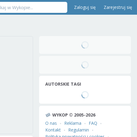
Zaloguj się
Zarejestruj się
AUTORSKIE TAGI
WYKOP © 2005-2026
O nas
Reklama
FAQ
Kontakt
Regulamin
Polityka prywatności i cookies