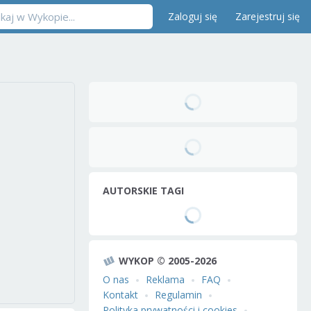
Zaloguj się
Zarejestruj się
AUTORSKIE TAGI
WYKOP © 2005-2026
O nas
Reklama
FAQ
Kontakt
Regulamin
Polityka prywatności i cookies