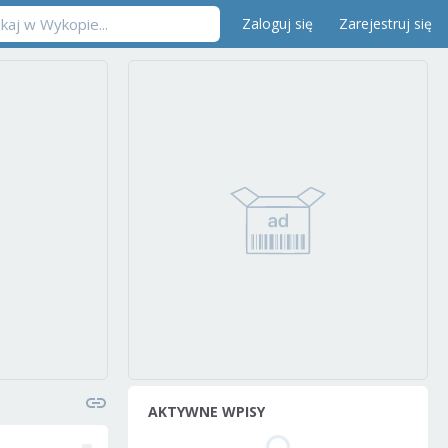
Zaloguj się
Zarejestruj się
AKTYWNE WPISY