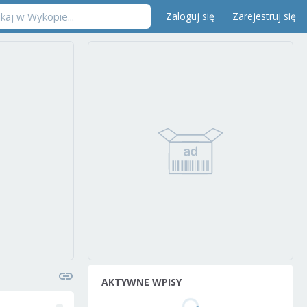
Zaloguj się
Zarejestruj się
AKTYWNE WPISY