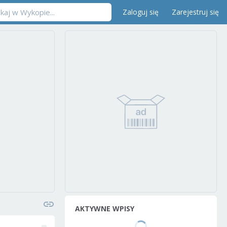
Zaloguj się
Zarejestruj się
AKTYWNE WPISY