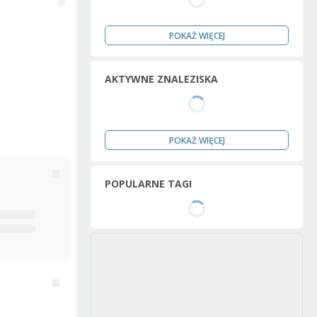
POKAŻ WIĘCEJ
AKTYWNE ZNALEZISKA
POKAŻ WIĘCEJ
POPULARNE TAGI