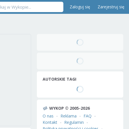
Zaloguj się
Zarejestruj się
AUTORSKIE TAGI
WYKOP © 2005-2026
O nas
Reklama
FAQ
Kontakt
Regulamin
Polityka prywatności i cookies