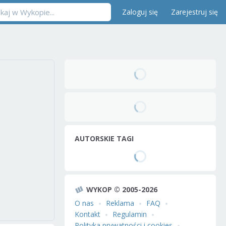
Zaloguj się
Zarejestruj się
AUTORSKIE TAGI
WYKOP © 2005-2026
O nas
Reklama
FAQ
Kontakt
Regulamin
Polityka prywatności i cookies