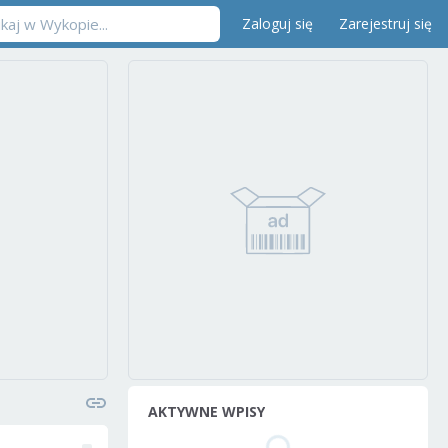
Zaloguj się
Zarejestruj się
AKTYWNE WPISY