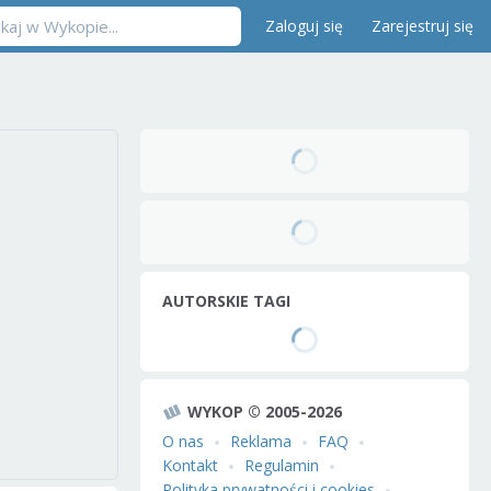
Zaloguj się
Zarejestruj się
AUTORSKIE TAGI
WYKOP © 2005-2026
O nas
Reklama
FAQ
Kontakt
Regulamin
Polityka prywatności i cookies