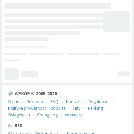
WYKOP © 2005-2026
O nas
Reklama
FAQ
Kontakt
Regulamin
Polityka prywatności i cookies
Hity
Ranking
Osiągnięcia
Changelog
więcej
RSS
Wykopane
Wykopalisko
Komentowane