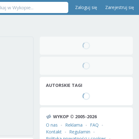
Zaloguj się
Zarejestruj się
AUTORSKIE TAGI
WYKOP © 2005-2026
O nas
Reklama
FAQ
Kontakt
Regulamin
Polityka prywatności i cookies