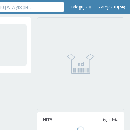
Zaloguj się
Zarejestruj się
HITY
tygodnia