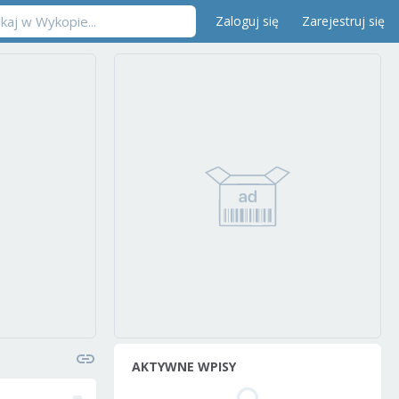
Zaloguj się
Zarejestruj się
AKTYWNE WPISY