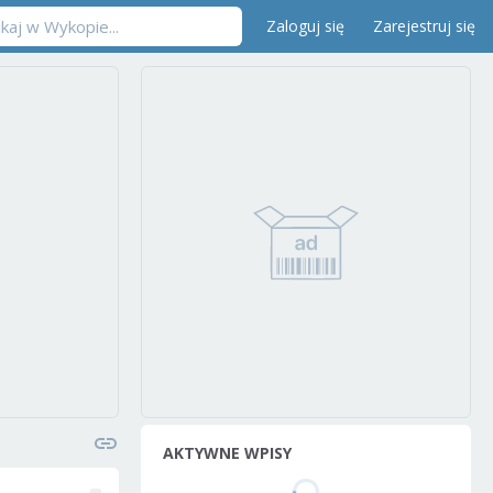
Zaloguj się
Zarejestruj się
AKTYWNE WPISY