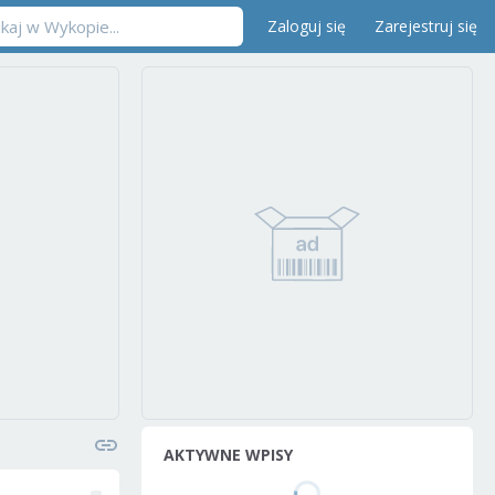
Zaloguj się
Zarejestruj się
AKTYWNE WPISY