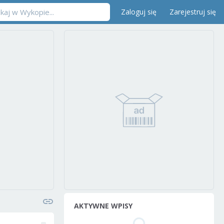
Zaloguj się
Zarejestruj się
AKTYWNE WPISY