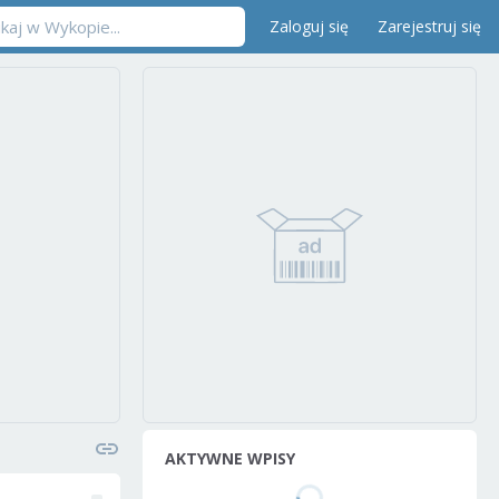
Zaloguj się
Zarejestruj się
AKTYWNE WPISY