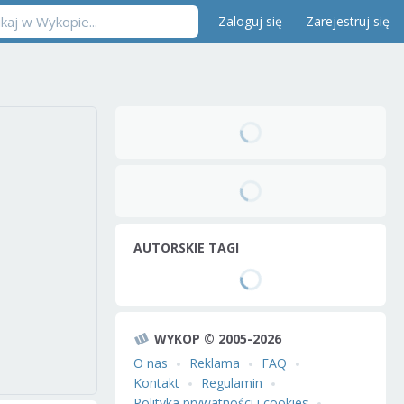
Zaloguj się
Zarejestruj się
AUTORSKIE TAGI
WYKOP © 2005-2026
O nas
Reklama
FAQ
Kontakt
Regulamin
Polityka prywatności i cookies