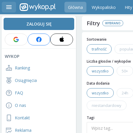
Główna
Wykopalisko
Hity
Filtry
ZALOGUJ SIĘ
Sortowanie
trafność
popula
WYKOP
Liczba głosów / wykopów
Ranking
wszystko
50+
Osiągnięcia
Data dodania
FAQ
wszystko
24h
O nas
niestandardowy
Kontakt
Tagi
Reklama