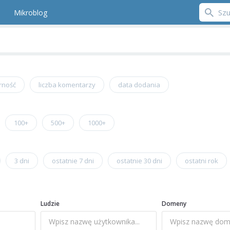
Mikroblog
rność
liczba komentarzy
data dodania
100+
500+
1000+
3 dni
ostatnie 7 dni
ostatnie 30 dni
ostatni rok
Ludzie
Domeny