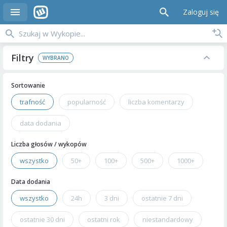
Zaloguj się
Filtry
Sortowanie
trafność
popularność
liczba komentarzy
data dodania
Liczba głosów / wykopów
wszystko
50+
100+
500+
1000+
Data dodania
wszystko
24h
3 dni
ostatnie 7 dni
ostatnie 30 dni
ostatni rok
niestandardowy