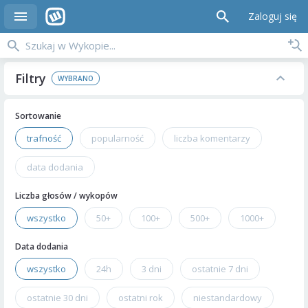
Zaloguj się
Filtry
Sortowanie
trafność
popularność
liczba komentarzy
data dodania
Liczba głosów / wykopów
wszystko
50+
100+
500+
1000+
Data dodania
wszystko
24h
3 dni
ostatnie 7 dni
ostatnie 30 dni
ostatni rok
niestandardowy