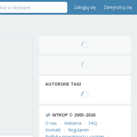
Zaloguj się
Zarejestruj się
AUTORSKIE TAGI
WYKOP © 2005-2026
O nas
Reklama
FAQ
Kontakt
Regulamin
Polityka prywatności i cookies