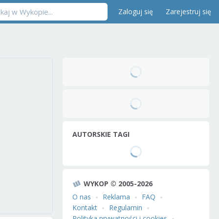
Zaloguj się
Zarejestruj się
AUTORSKIE TAGI
WYKOP © 2005-2026
O nas
Reklama
FAQ
Kontakt
Regulamin
Polityka prywatności i cookies