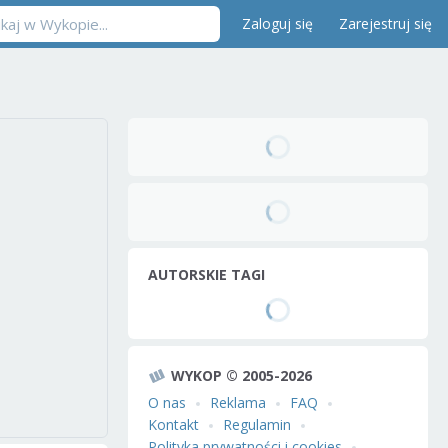
Zaloguj się
Zarejestruj się
AUTORSKIE TAGI
WYKOP © 2005-2026
O nas
Reklama
FAQ
Kontakt
Regulamin
Polityka prywatności i cookies