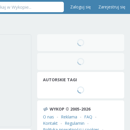
Zaloguj się
Zarejestruj się
AUTORSKIE TAGI
WYKOP © 2005-2026
O nas
Reklama
FAQ
Kontakt
Regulamin
Polityka prywatności i cookies