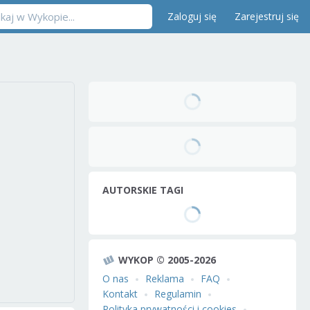
Zaloguj się
Zarejestruj się
AUTORSKIE TAGI
WYKOP © 2005-2026
O nas
Reklama
FAQ
Kontakt
Regulamin
Polityka prywatności i cookies