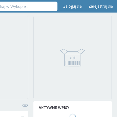
Zaloguj się
Zarejestruj się
AKTYWNE WPISY