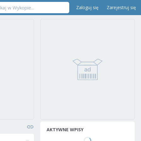
Zaloguj się
Zarejestruj się
AKTYWNE WPISY