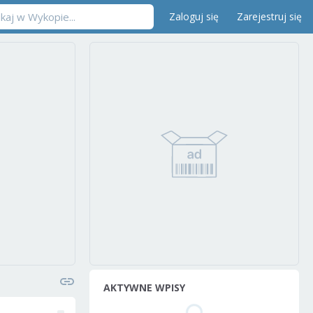
Zaloguj się
Zarejestruj się
AKTYWNE WPISY