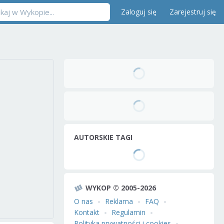
Zaloguj się
Zarejestruj się
AUTORSKIE TAGI
WYKOP © 2005-2026
O nas
Reklama
FAQ
Kontakt
Regulamin
Polityka prywatności i cookies