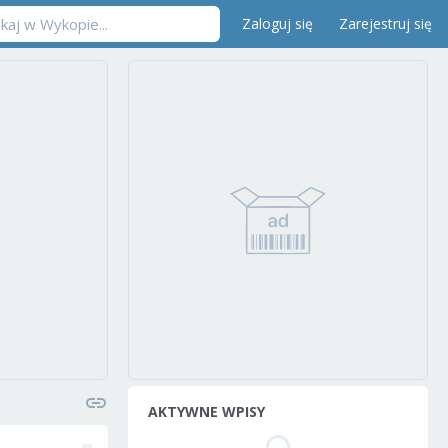
Zaloguj się
Zarejestruj się
AKTYWNE WPISY