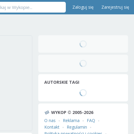
Zaloguj się
Zarejestruj się
AUTORSKIE TAGI
WYKOP © 2005-2026
O nas
Reklama
FAQ
Kontakt
Regulamin
Polityka prywatności i cookies