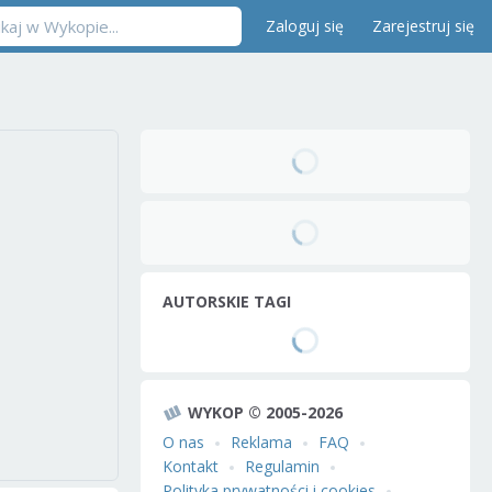
Zaloguj się
Zarejestruj się
AUTORSKIE TAGI
WYKOP © 2005-2026
O nas
Reklama
FAQ
Kontakt
Regulamin
Polityka prywatności i cookies