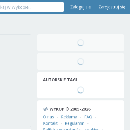
Zaloguj się
Zarejestruj się
AUTORSKIE TAGI
WYKOP © 2005-2026
O nas
Reklama
FAQ
Kontakt
Regulamin
Polityka prywatności i cookies