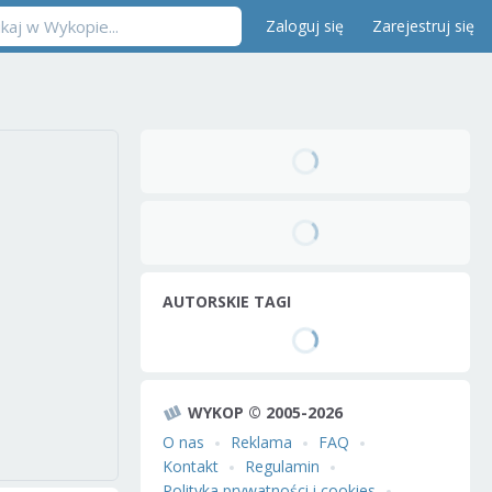
Zaloguj się
Zarejestruj się
AUTORSKIE TAGI
WYKOP © 2005-2026
O nas
Reklama
FAQ
Kontakt
Regulamin
Polityka prywatności i cookies