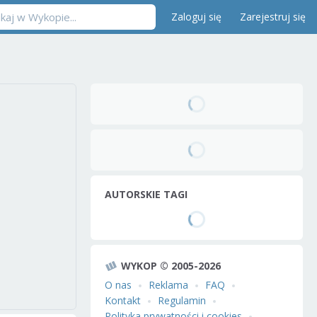
Zaloguj się
Zarejestruj się
AUTORSKIE TAGI
WYKOP © 2005-2026
O nas
Reklama
FAQ
Kontakt
Regulamin
Polityka prywatności i cookies