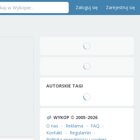
Zaloguj się
Zarejestruj się
AUTORSKIE TAGI
WYKOP © 2005-2026
O nas
Reklama
FAQ
Kontakt
Regulamin
Polityka prywatności i cookies