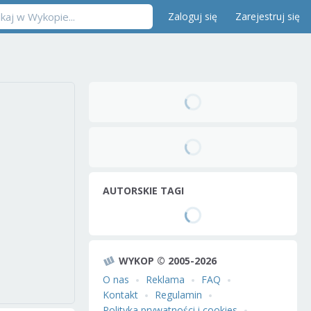
Zaloguj się
Zarejestruj się
AUTORSKIE TAGI
WYKOP © 2005-2026
O nas
Reklama
FAQ
Kontakt
Regulamin
Polityka prywatności i cookies