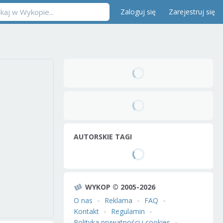
Zaloguj się
Zarejestruj się
AUTORSKIE TAGI
WYKOP © 2005-2026
O nas
Reklama
FAQ
Kontakt
Regulamin
Polityka prywatności i cookies