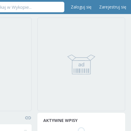
Zaloguj się
Zarejestruj się
AKTYWNE WPISY