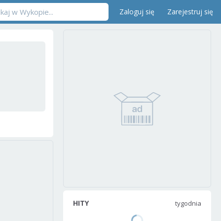
Zaloguj się
Zarejestruj się
HITY
tygodnia