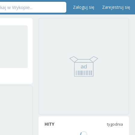
Zaloguj się
Zarejestruj się
HITY
tygodnia