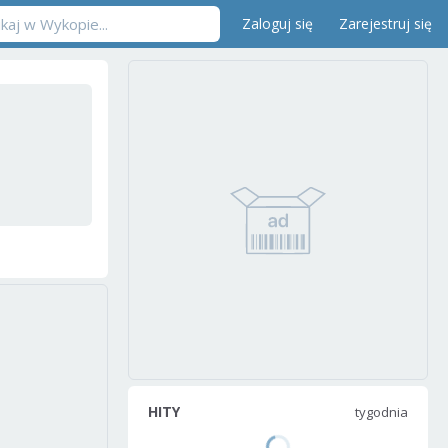
Zaloguj się
Zarejestruj się
HITY
tygodnia