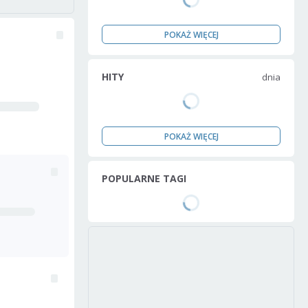
POKAŻ WIĘCEJ
HITY
dnia
POKAŻ WIĘCEJ
POPULARNE TAGI