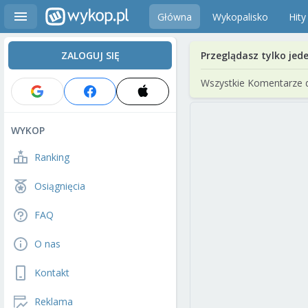
Główna
Wykopalisko
Hity
ZALOGUJ SIĘ
Przeglądasz tylko jed
Wszystkie Komentarze 
WYKOP
Ranking
Osiągnięcia
FAQ
O nas
Kontakt
Reklama