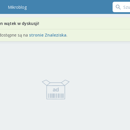
Mikroblog
en wątek w dyskusji!
dostępne są na
stronie Znaleziska
.