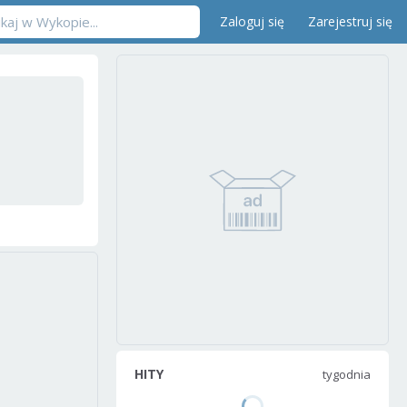
Zaloguj się
Zarejestruj się
HITY
tygodnia